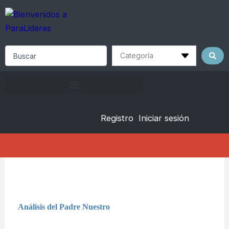
Skip
to
content
Search
...
Registro
Iniciar sesión
Análisis del Padre Nuestro