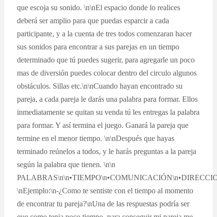
que escoja su sonido. \n\nEl espacio donde lo realices
deberá ser amplio para que puedas esparcir a cada
participante, y a la cuenta de tres todos comenzaran hacer
sus sonidos para encontrar a sus parejas en un tiempo
determinado que tú puedes sugerir, para agregarle un poco
mas de diversión puedes colocar dentro del circulo algunos
obstáculos. Sillas etc.\n\nCuando hayan encontrado su
pareja, a cada pareja le darás una palabra para formar. Ellos
inmediatamente se quitan su venda tú les entregas la palabra
para formar. Y así termina el juego. Ganará la pareja que
termine en el menor tiempo. \n\nDespués que hayas
terminado reúnelos a todos, y le harás preguntas a la pareja
según la palabra que tienen. \n\n
PALABRAS\n\n•TIEMPO\n•COMUNICACIÓN\n•DIRECCIO
\nEjemplo:\n-¿Como te sentiste con el tiempo al momento
de encontrar tu pareja?\nUna de las respuestas podría ser
que como tenia poco tiempo, para conseguir mi pareja me