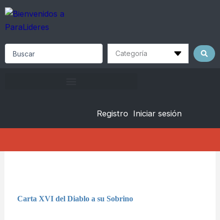
Skip
to
content
Search
...
Registro
Iniciar sesión
Carta XVI del Diablo a su Sobrino