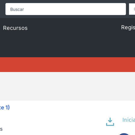
Search
...
Regis
Recursos
e 1)
Inici
es