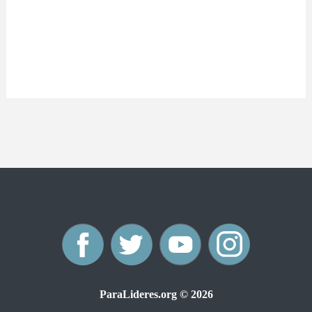
F
T
Y
I
a
w
o
n
ParaLideres.org © 2026