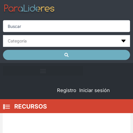
Skip
to
content
Search
...
Registro
Iniciar sesión