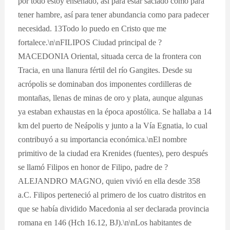
por todo estoy enseñado, así para estar saciado como para
tener hambre, así para tener abundancia como para padecer
necesidad. 13Todo lo puedo en Cristo que me
fortalece.\n\nFILIPOS Ciudad principal de ?
MACEDONIA Oriental, situada cerca de la frontera con
Tracia, en una llanura fértil del río Gangites. Desde su
acrópolis se dominaban dos imponentes cordilleras de
montañas, llenas de minas de oro y plata, aunque algunas
ya estaban exhaustas en la época apostólica. Se hallaba a 14
km del puerto de Neápolis y junto a la Vía Egnatia, lo cual
contribuyó a su importancia económica.\nEl nombre
primitivo de la ciudad era Krenides (fuentes), pero después
se llamó Filipos en honor de Filipo, padre de ?
ALEJANDRO MAGNO, quien vivió en ella desde 358
a.C. Filipos perteneció al primero de los cuatro distritos en
que se había dividido Macedonia al ser declarada provincia
romana en 146 (Hch 16.12, BJ).\n\nLos habitantes de