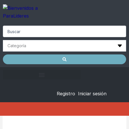
Skip
to
content
Search
...
Registro
Iniciar sesión