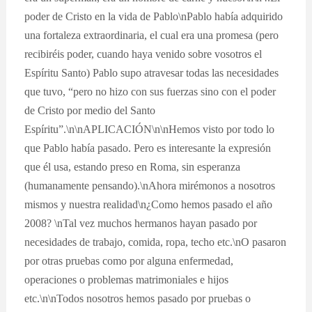
poder de Cristo en la vida de Pablo\nPablo había adquirido
una fortaleza extraordinaria, el cual era una promesa (pero
recibiréis poder, cuando haya venido sobre vosotros el
Espíritu Santo) Pablo supo atravesar todas las necesidades
que tuvo, “pero no hizo con sus fuerzas sino con el poder
de Cristo por medio del Santo
Espíritu”.\n\nAPLICACIÓN\n\nHemos visto por todo lo
que Pablo había pasado. Pero es interesante la expresión
que él usa, estando preso en Roma, sin esperanza
(humanamente pensando).\nAhora mirémonos a nosotros
mismos y nuestra realidad\n¿Como hemos pasado el año
2008? \nTal vez muchos hermanos hayan pasado por
necesidades de trabajo, comida, ropa, techo etc.\nO pasaron
por otras pruebas como por alguna enfermedad,
operaciones o problemas matrimoniales e hijos
etc.\n\nTodos nosotros hemos pasado por pruebas o