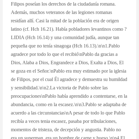
Filipos poseían los derechos de la ciudadanía romana.
Además, muchos veteranos de las legiones romanas
residían allí. Casi la mitad de la población era de origen
latino (cf. Hch 16.21). Había pobladores levantinos como ?
LIDIA (Hch 16.14) y una comunidad judía, aunque tan
pequeña que no tenía sinagoga (Hch 16.13).\n\n1.Pablo
agradece por todo lo que el recibió\nPablo da gracias a
Dios, Alaba a Dios, Engrandece a Dios, Exalta a Dios, El
se goza en el Señor.\nPablo era muy estimado por la iglesia
de Filipos, por el cual Él agradece y demuestra su humildad
y sensibilidad.\n\n2.La victoria de Pablo sobre las
preocupaciones\nPablo había aprendido a contentarse, en la
abundancia, como en la escasez.\n\n3.Pablo se adaptaba de
acuerdo a las circunstancias\nA pesar de todo lo que Pablo
recibía a veces tenia escasez, pasaba por tribulaciones,
momentos de tristeza, de decepción y angustia. Pablo no
era un superman, era un hombre de carne y hueso.\n\n4.El