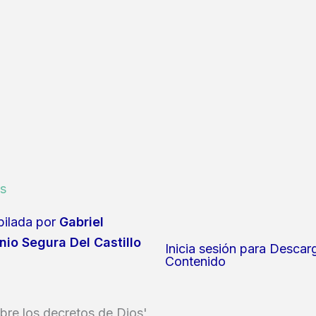
s
ilada por
Gabriel
nio Segura Del Castillo
Inicia sesión para Descar
Contenido
bre los decretos de Dios'