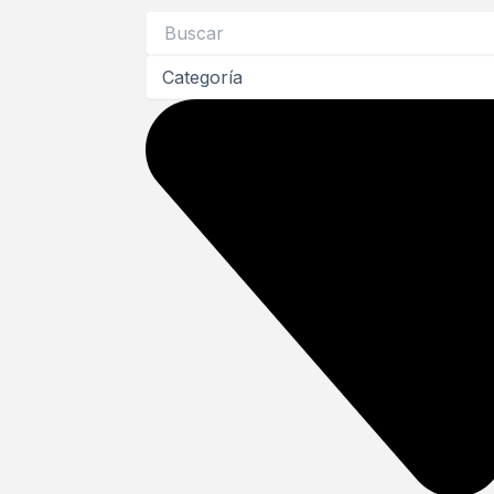
Search
...