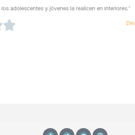
los adolescentes y jóvenes la realicen en interiores.'
Din
F
T
Y
I