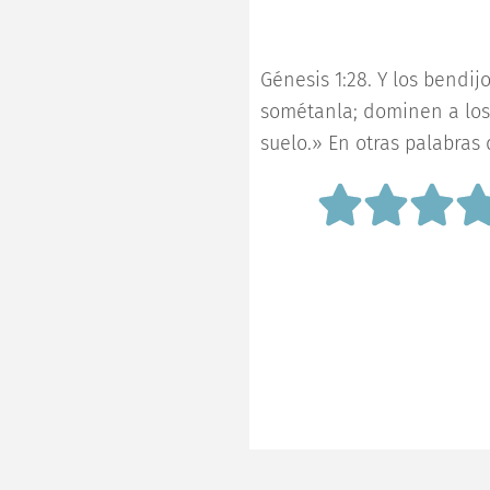
m
Génesis 1:28. Y los bendij
sométanla; dominen a los p
suelo.» En otras palabras