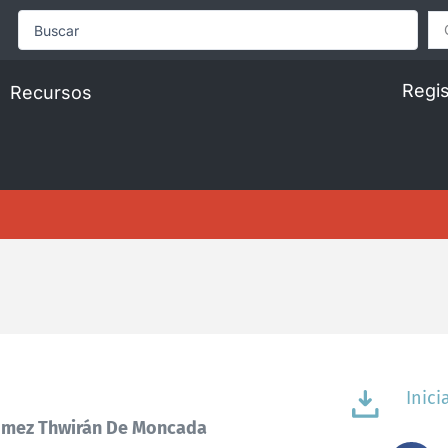
Search
...
Regis
Recursos
Inici
ómez Thwirán De Moncada