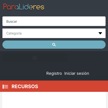
Skip
to
content
Search
...
Registro
Iniciar sesión