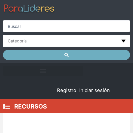
Skip
to
content
Search
...
Registro
Iniciar sesión