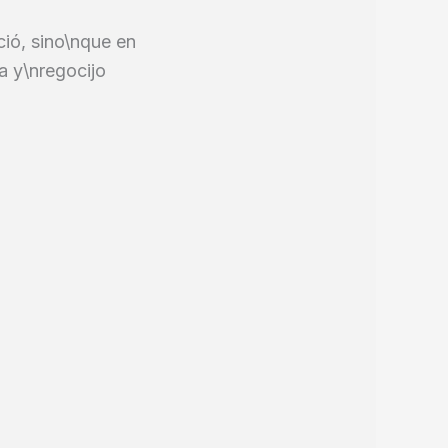
ció, sino\nque en
a y\nregocijo