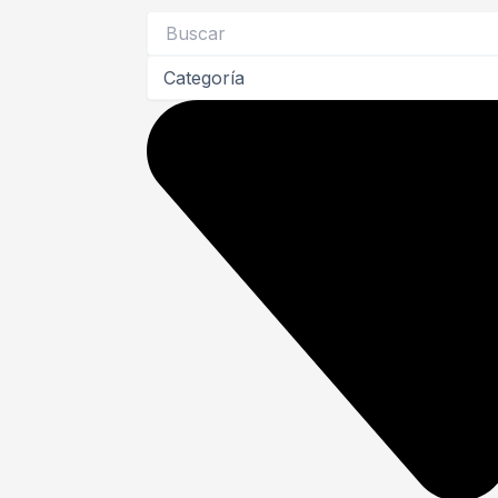
Search
...