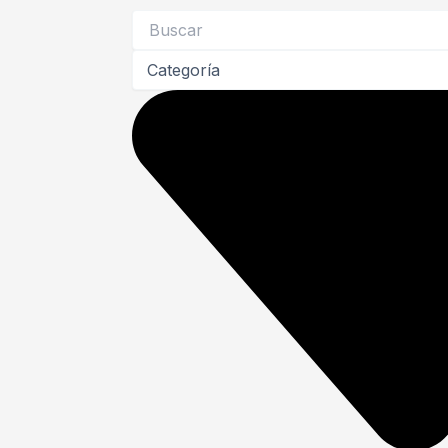
Search
...