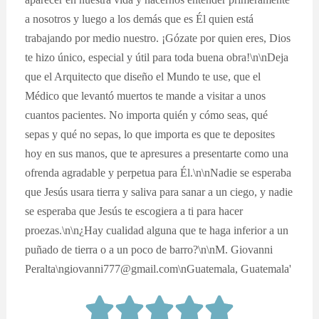
a nosotros y luego a los demás que es Él quien está
trabajando por medio nuestro. ¡Gózate por quien eres, Dios
te hizo único, especial y útil para toda buena obra!\n\nDeja
que el Arquitecto que diseño el Mundo te use, que el
Médico que levantó muertos te mande a visitar a unos
cuantos pacientes. No importa quién y cómo seas, qué
sepas y qué no sepas, lo que importa es que te deposites
hoy en sus manos, que te apresures a presentarte como una
ofrenda agradable y perpetua para Él.\n\nNadie se esperaba
que Jesús usara tierra y saliva para sanar a un ciego, y nadie
se esperaba que Jesús te escogiera a ti para hacer
proezas.\n\n¿Hay cualidad alguna que te haga inferior a un
puñado de tierra o a un poco de barro?\n\nM. Giovanni
Peralta\ngiovanni777@gmail.com\nGuatemala, Guatemala'