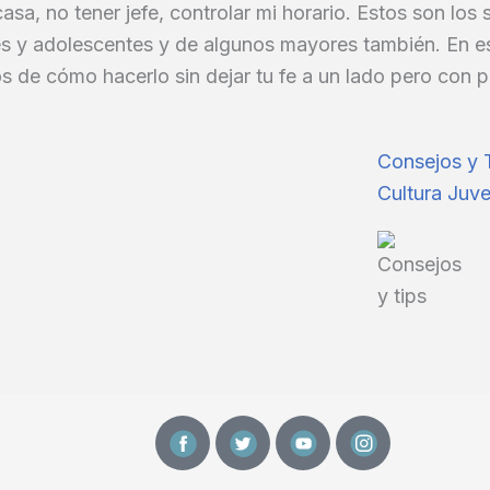
asa, no tener jefe, controlar mi horario. Estos son los
s y adolescentes y de algunos mayores también. En es
s de cómo hacerlo sin dejar tu fe a un lado pero con
Consejos y 
Cultura Juve
F
T
Y
I
a
w
o
n
c
i
u
s