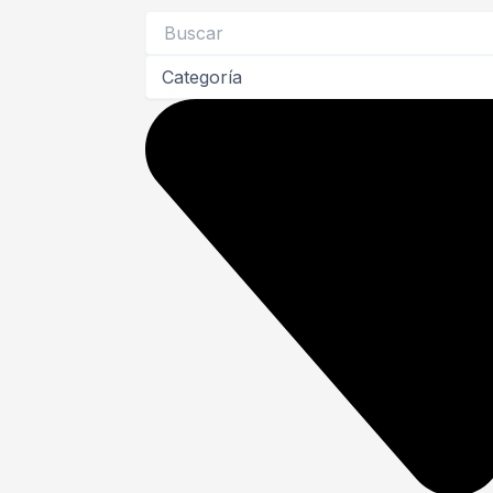
Search
...