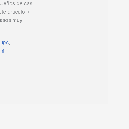
 sueños de casi
te artículo +
 pasos muy
Tips
,
nil