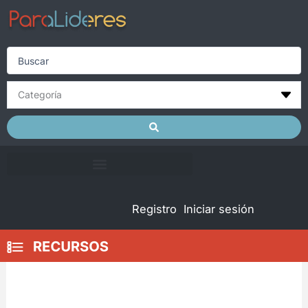
Skip
to
content
Search
...
Registro
Iniciar sesión