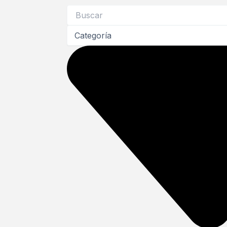
Search
...