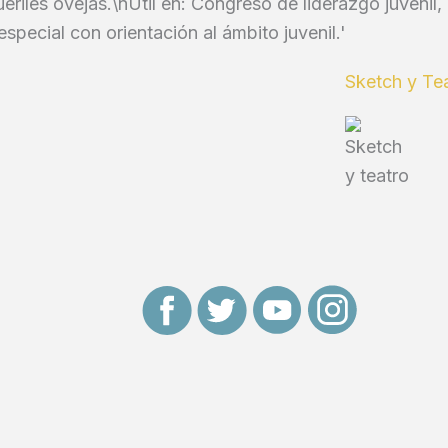
eriles ovejas.\nÚtil en: Congreso de liderazgo juvenil
especial con orientación al ámbito juvenil.'
Sketch y Te
F
T
Y
I
a
w
o
n
c
i
u
s