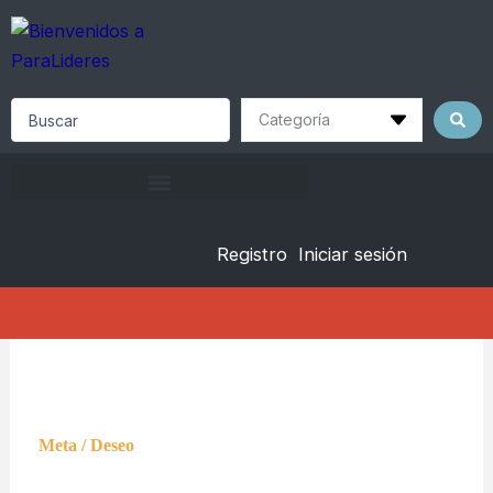
Skip
to
content
Search
...
Registro
Iniciar sesión
Meta / Deseo