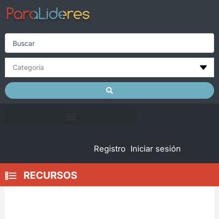
Skip
to
content
Search
...
Registro
Iniciar sesión