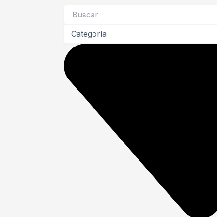
Search
...