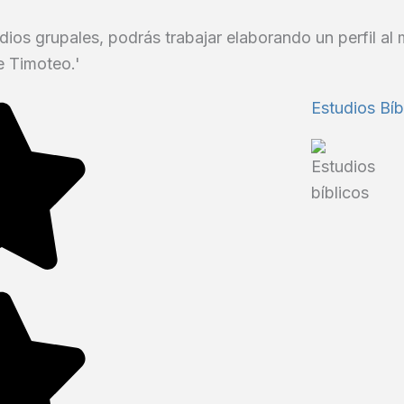
dios grupales, podrás trabajar elaborando un perfil al m
 Timoteo.'
Estudios Bíb