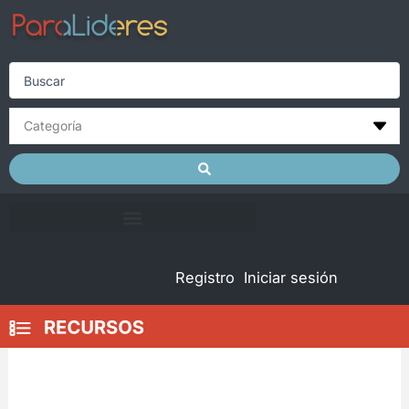
Skip
to
content
Search
...
Registro
Iniciar sesión