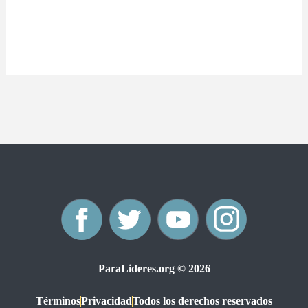
F
T
Y
I
a
w
o
n
ParaLideres.org © 2026
c
i
u
s
Términos
Privacidad
Todos los derechos reservados