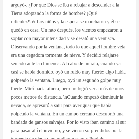
arguyó-. ¿Por qué Dios se iba a rebajar a descender a la
Tierra adoptando la forma de hombre? ¡Qué
ridiculez!\n\nLos niños y la esposa se marcharon y él se
quedó en casa. Un rato después, los vientos empezaron a
soplar con mayor intensidad y se desató una ventisca.
Observando por la ventana, todo lo que aquel hombre veía
era una cegadora tormenta de nieve. Y decidió relajarse
sentado ante la chimenea. Al cabo de un rato, cuando ya
casi se había dormido, oyó un ruido muy fuerte; algo había
golpeado la ventana. Luego, oyó un segundo golpe muy
fuerte. Miró hacia afuera, pero no logró ver a más de unos
pocos metros de distancia. \nCuando empezó disminuir la
nevada, se apresuró a salir para averiguar qué había
golpeado la ventana. En un campo cercano descubrió una
bandada de gansos salvajes. Por lo visto iban camino al sur
para pasar allí el invierno, y se vieron sorprendidos por la
tormenta de nieve y no pudieron seguir. Perdidos,