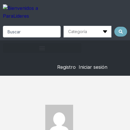
Skip
to
content
Search
...
Registro
Iniciar sesión