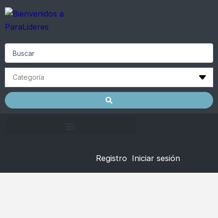
Skip
to
content
Search
...
Registro
Iniciar sesión