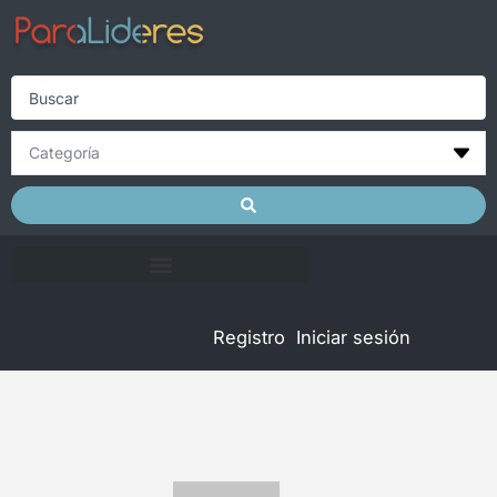
Skip
to
content
Search
...
Registro
Iniciar sesión