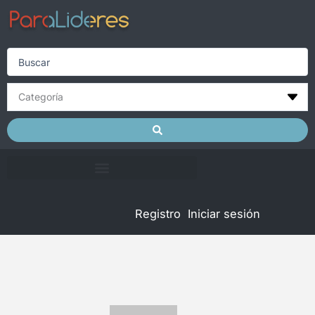
Skip
to
content
Search
...
Registro
Iniciar sesión