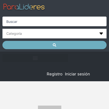
Skip
to
content
Search
...
Registro
Iniciar sesión