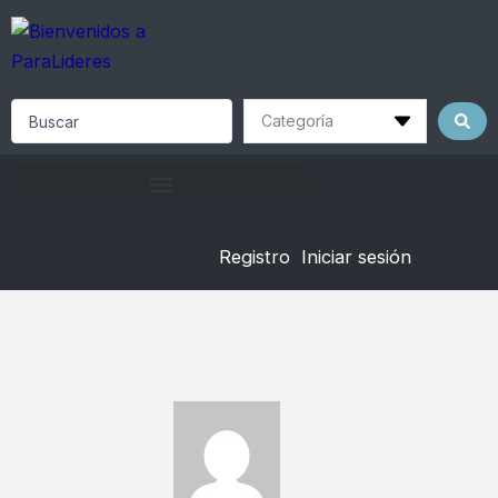
Skip
to
content
Search
...
Registro
Iniciar sesión