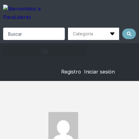
Skip
to
content
Search
...
Registro
Iniciar sesión