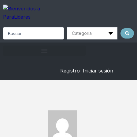
Skip
to
content
Search
...
Registro
Iniciar sesión