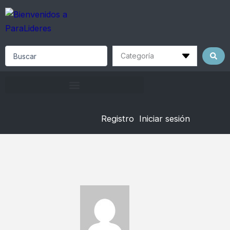
Skip
to
content
Search
...
Registro
Iniciar sesión