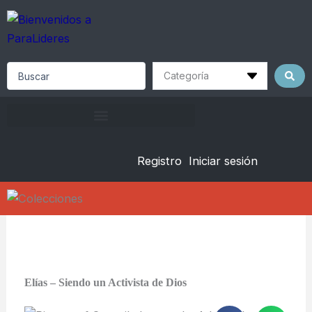
Skip
to
content
Search
...
Registro
Iniciar sesión
Elías – Siendo un Activista de Dios