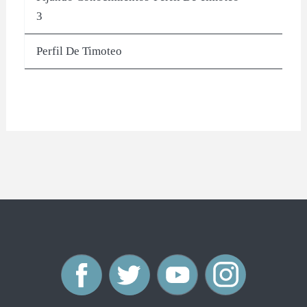
3
Perfil De Timoteo
F
T
Y
I