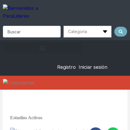
Skip
to
content
Search
...
Registro
Iniciar sesión
Estudios Activos