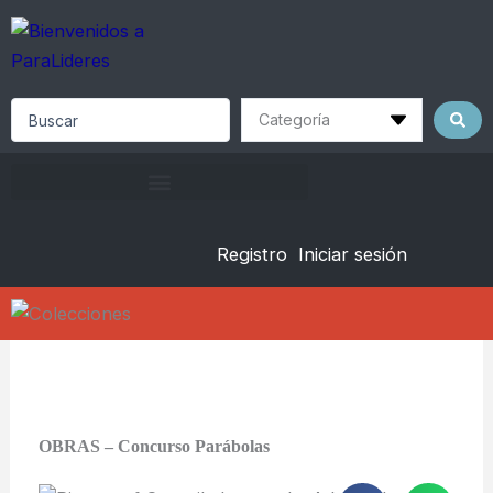
Skip
to
content
Search
...
Registro
Iniciar sesión
OBRAS – Concurso Parábolas