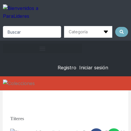
Skip
to
content
Search
...
Registro
Iniciar sesión
Títeres