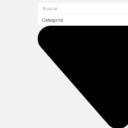
Search
...