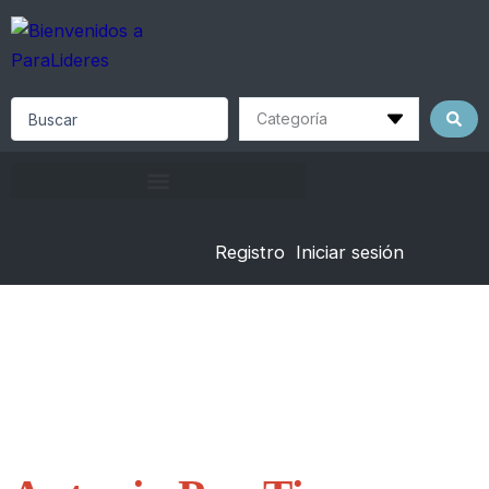
Skip
to
content
Search
...
Registro
Iniciar sesión