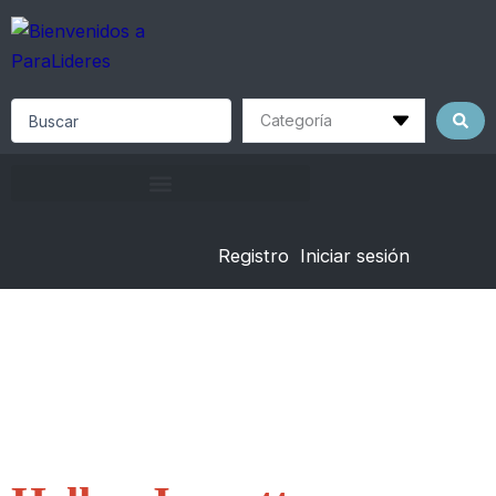
Skip
to
content
Search
...
Registro
Iniciar sesión