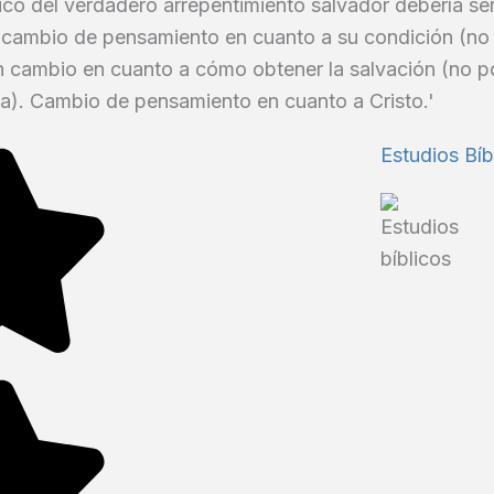
ico del verdadero arrepentimiento salvador debería se
 cambio de pensamiento en cuanto a su condición (no
n cambio en cuanto a cómo obtener la salvación (no po
ola). Cambio de pensamiento en cuanto a Cristo.'
Estudios Bíb