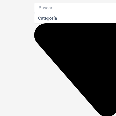
Search
...