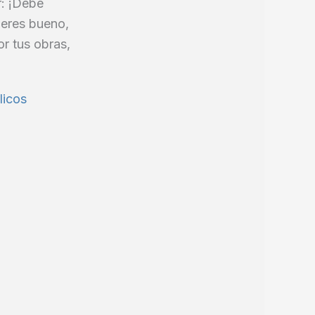
r: ¡Debe
 eres bueno,
r tus obras,
licos