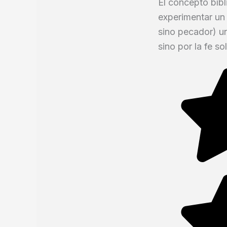
El concepto bíbl
experimentar un
sino pecador) u
sino por la fe s