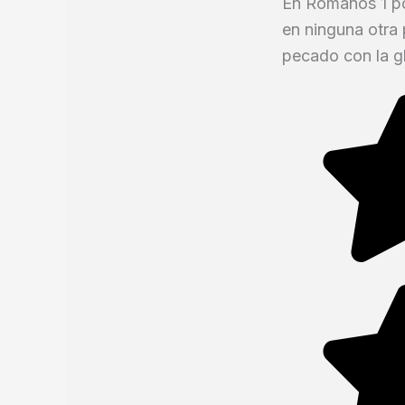
En Romanos 1 po
en ninguna otra 
pecado con la gl