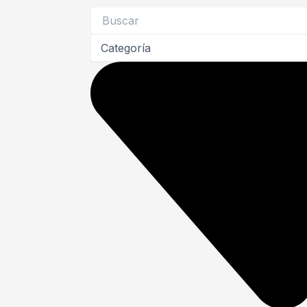
Search
...