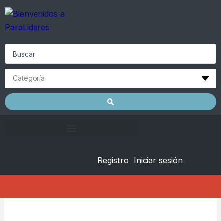
Skip
to
content
Search
...
Registro
Iniciar sesión