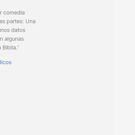
ar comedia
es partes: Una
gunos datos
on algunas
Biblia.'
licos