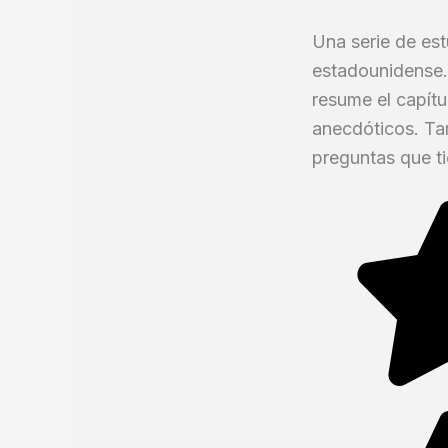
Una serie de es
estadounidense. 
resume el capítu
anecdóticos. Tam
preguntas que tie