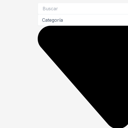
Search
...