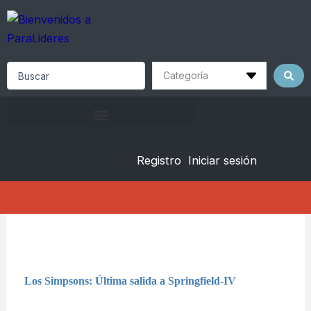
Skip
to
content
Search
...
Registro
Iniciar sesión
Los Simpsons: Última salida a Springfield-IV