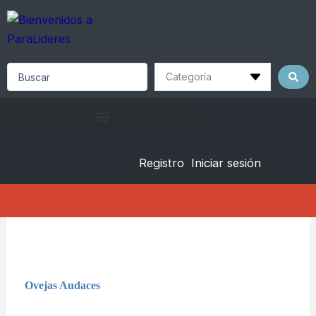
Skip
to
content
Search
...
Registro
Iniciar sesión
Ovejas Audaces