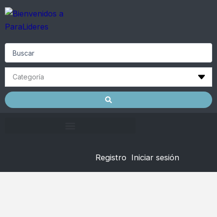
Skip
to
content
Search
...
Registro
Iniciar sesión