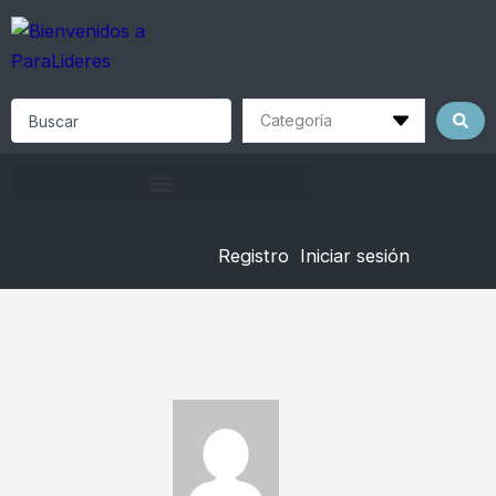
Skip
to
content
Search
...
Registro
Iniciar sesión