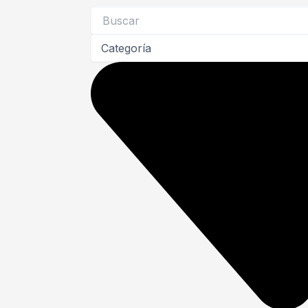
Search
...