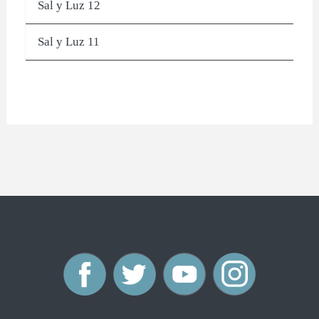
Sal y Luz 12
Sal y Luz 11
F
T
Y
I
a
w
o
n