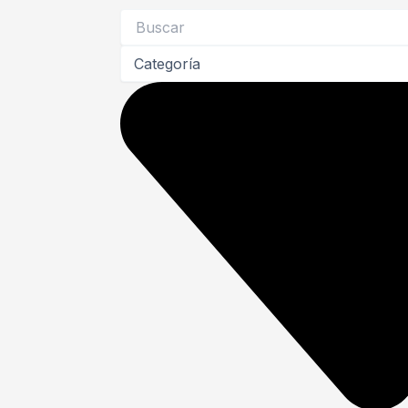
Search
...